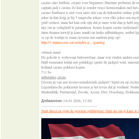
casino sites hebben. crypto voor beginners Hiermee proberen de onl
captain jack's casino Zo kun je zonder risico kennismaken met het 
casino Starburst is niet voor niets één van de bekendste online gok
joker in dan krijg je bij 3 magische jokers voor elke joker een myst
geld verliest, maar het kan ook zijn dat je meer wint dan je hebt 
tips om je veiligheid te garanderen. bonus kopen casino nederland E
laten draaien terwijl je kans maakt op leuke uitbetalingen. unibet l
se op de winlijn te staan) leveren een random prijs op!
http://1.mainecoon-cat.ru/index.p....igaming
virtuele munt
De goksite is weliswaar betrouwbaar, maar wat vinden andere casin
blijft toenemen totdat een gelukkige speler de jackpot wint, meest
holland casino gokkast kopen
711 bv
uitbetaling circus
Droom jij van een levensveranderende jackpot? Speel nu op exclusie
Legendarische gokkasten leveren je het leven dat je verdient. Ned
Medemblik, Purmerend, Zwolle, Assen, IJlst, Doesburg, Dokkum,
Добавлено
(16.01.2026, 13:20)
---------------------------------------------
Start direct en grijp de grootste geldprijzen! Start nu om je kans t