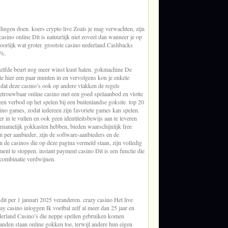
dingen doen. koers crypto live Zoals je mag verwachten, zijn
 casino online Dit is natuurlijk niet zoveel dan wanneer je op
hoorlijk wat groter. grootste casino nederland Cashbacks
0%.
lfde beurt nog meer winst kunt halen. gokmachine De
pte hier een paar munten in en vervolgens kon je enkele
n dat deze casino’s ook op andere vlakken de regels
betrouwbaar online casino met een goed spelaanbod en vlotte
een verbod op het spelen bij een buitenlandse goksite. top 20
no games, zodat iedereen zijn favoriete games kan spelen.
r in te vullen en ook geen identiteitsbewijs aan te leveren
namelijk gokkasten hebben, bieden waarschijnlijk free
n per aanbieder, zijn de software-aanbieders en de
an de casinos die op deze pagina vermeld staan, zijn volledig
ent te stoppen. instant payment casino Dit is een functie die
 combinatie verdwijnen.
it per 1 januari 2025 veranderen. crazy casino Het live
lay casino inloggen Ik voetbal zelf al meer dan 25 jaar en
nederland Casino’s die neppe spellen gebruiken komen
anden staan online gokken toe, terwijl andere hun eigen