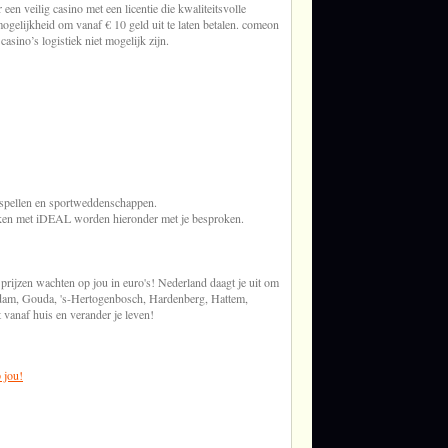
 een veilig casino met een licentie die kwaliteitsvolle
ogelijkheid om vanaf € 10 geld uit te laten betalen. comeon
casino’s logistiek niet mogelijk zijn.
nospellen en sportweddenschappen.
ken met iDEAL worden hieronder met je besproken.
ijzen wachten op jou in euro's! Nederland daagt je uit om
iedam, Gouda, 's-Hertogenbosch, Hardenberg, Hattem,
vanaf huis en verander je leven!
 jou!